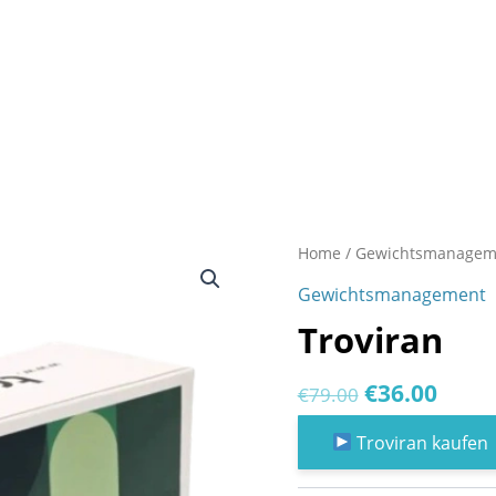
Home
/
Gewichtsmanagem
Gewichtsmanagement
Troviran
Original
Curr
€
36.00
€
79.00
price
price
Troviran kaufen
was:
is: