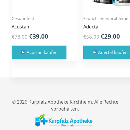
Gesundheit
Erwachsenenprobleme
Acustan
Adectal
Original
Current
Original
Cur
€
39.00
€
29.00
€
78.00
€
58.00
price
price
price
pri
was:
is:
was:
is:
Acustan kaufen
Adectal kaufen
€78.00.
€39.00.
€58.00.
€29
© 2026 Kurpfalz Apotheke Kirchheim. Alle Rechte
vorbehalten.