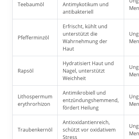
Ung
Teebaumöl
Antimykotikum und
Men
antibakteriell
Erfrischt, kühlt und
unterstützt die
Ung
Pfefferminzöl
Wahrnehmung der
Men
Haut
Hydratisiert Haut und
Ung
Rapsöl
Nagel, unterstützt
Men
Weichheit
Antimikrobiell und
Lithospermum
Ung
entzündungshemmend,
erythrorhizon
Men
fördert Heilung
Antioxidantienreich,
Ung
Traubenkernöl
schützt vor oxidativem
Men
Stress