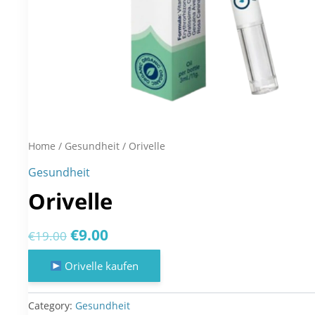
Home
/
Gesundheit
/ Orivelle
Gesundheit
Orivelle
Original
Current
€
9.00
€
19.00
price
price
Orivelle kaufen
was:
is:
€19.00.
€9.00.
Category:
Gesundheit