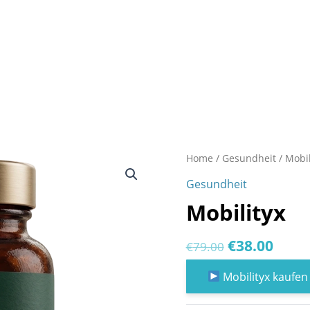
Home
/
Gesundheit
/ Mobil
Gesundheit
Mobilityx
Original
Curr
€
38.00
€
79.00
price
price
Mobilityx kaufen
was:
is: