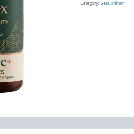
€79.00.
€38.0
Category:
Gesundheit