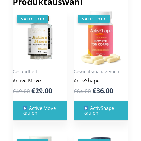
Produktauswahl
ANGEBOT !
SALE!
ANGEBOT !
SALE!
Gesundheit
Gewichtsmanagement
Active Move
ActivShape
Original
Current
Original
Current
€
29.00
€
36.00
€
49.00
€
64.00
price
price
price
price
was:
is:
was:
is:
Active Move
ActivShape
kaufen
kaufen
€49.00.
€29.00.
€64.00.
€36.00.