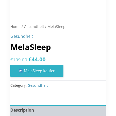
Home
/
Gesundheit
/ MelaSleep
Gesundheit
MelaSleep
Original
Current
€
44.00
€
199.00
price
price
MelaSleep kaufen
was:
is:
€199.00.
€44.00.
Category:
Gesundheit
Description