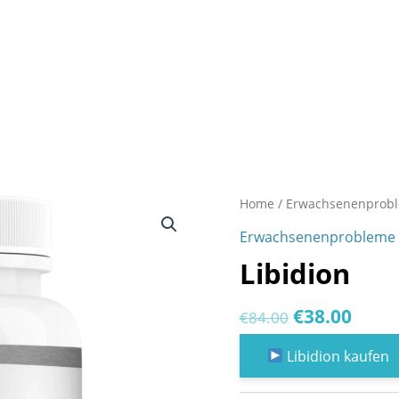
Home
/
Erwachsenenprob
Erwachsenenprobleme
Libidion
Original
Curr
€
38.00
€
84.00
price
price
Libidion kaufen
was:
is: