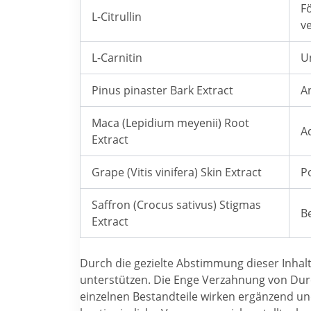
F
L-Citrullin
v
L-Carnitin
U
Pinus pinaster Bark Extract
A
Maca (Lepidium meyenii) Root
A
Extract
Grape (Vitis vinifera) Skin Extract
P
Saffron (Crocus sativus) Stigmas
B
Extract
Durch die gezielte Abstimmung dieser Inhalt
unterstützen. Die Enge Verzahnung von Dur
einzelnen Bestandteile wirken ergänzend und