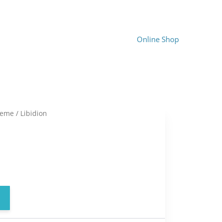
Online Shop
leme
/ Libidion
ent