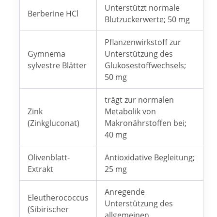
Unterstützt normale
Berberine HCl
Blutzuckerwerte; 50 mg
Pflanzenwirkstoff zur
Gymnema
Unterstützung des
sylvestre Blätter
Glukosestoffwechsels;
50 mg
trägt zur normalen
Zink
Metabolik von
(Zinkgluconat)
Makronährstoffen bei;
40 mg
Olivenblatt-
Antioxidative Begleitung;
Extrakt
25 mg
Anregende
Eleutherococcus
Unterstützung des
(Sibirischer
allgemeinen