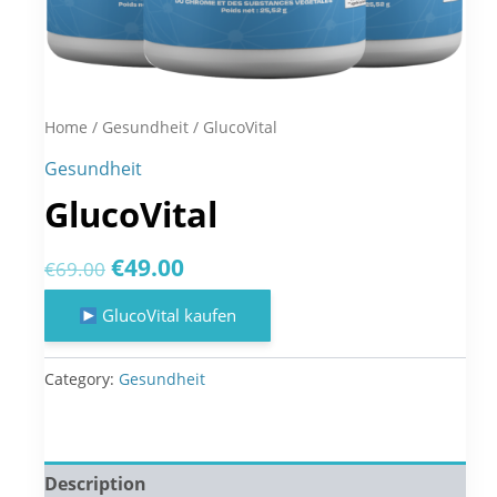
Home
/
Gesundheit
/ GlucoVital
Gesundheit
GlucoVital
Original
Current
€
49.00
€
69.00
price
price
GlucoVital kaufen
was:
is:
€69.00.
€49.00.
Category:
Gesundheit
Description