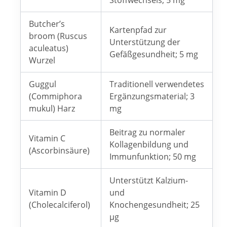
Stoffwechsels; 5 mg
Butcher’s
Kartenpfad zur
broom (Ruscus
Unterstützung der
aculeatus)
Gefäßgesundheit; 5 mg
Wurzel
Guggul
Traditionell verwendetes
(Commiphora
Ergänzungsmaterial; 3
mukul) Harz
mg
Beitrag zu normaler
Vitamin C
Kollagenbildung und
(Ascorbinsäure)
Immunfunktion; 50 mg
Unterstützt Kalzium-
Vitamin D
und
(Cholecalciferol)
Knochengesundheit; 25
µg